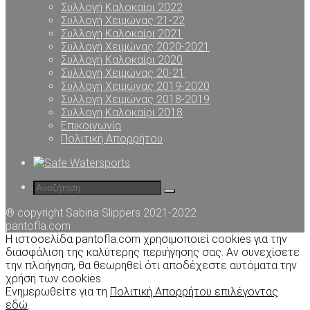
Συλλογή Καλοκαίρι 2022
Συλλογή Χειμώνας 21-22
Συλλογή Καλοκαίρι 2021
Συλλογή Χειμώνας 2020-2021
Συλλογή Καλοκαίρι 2020
Συλλογή Χειμώνας 20-21
Συλλογή Χειμώνας 2019-2020
Συλλογή Χειμώνας 2018-2019
Συλλογή Καλοκαίρι 2018
Επικοινωνία
Πολιτική Απορρήτου
® copyright Sabina Slippers 2021-2022
pantofla.com
Η ιστοσελίδα pantofla.com χρησιμοποιεί cookies για την
διασφάλιση της καλύτερης περιήγησης σας. Αν συνεχίσετε
την πλοήγηση, θα θεωρηθεί ότι αποδέχεστε αυτόματα την
χρήση των cookies.
Ενημερωθείτε για τη
Πολιτική Απορρήτου επιλέγοντας
εδώ
.