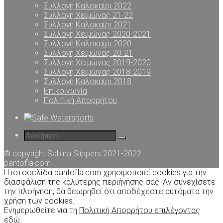
Συλλογή Καλοκαίρι 2022
Συλλογή Χειμώνας 21-22
Συλλογή Καλοκαίρι 2021
Συλλογή Χειμώνας 2020-2021
Συλλογή Καλοκαίρι 2020
Συλλογή Χειμώνας 20-21
Συλλογή Χειμώνας 2019-2020
Συλλογή Χειμώνας 2018-2019
Συλλογή Καλοκαίρι 2018
Επικοινωνία
Πολιτική Απορρήτου
® copyright Sabina Slippers 2021-2022
pantofla.com
Η ιστοσελίδα pantofla.com χρησιμοποιεί cookies για την
διασφάλιση της καλύτερης περιήγησης σας. Αν συνεχίσετε
την πλοήγηση, θα θεωρηθεί ότι αποδέχεστε αυτόματα την
χρήση των cookies.
Ενημερωθείτε για τη
Πολιτική Απορρήτου επιλέγοντας
εδώ
.