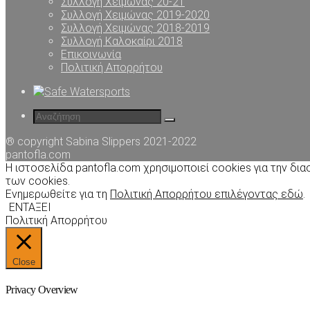
Συλλογή Χειμώνας 20-21
Συλλογή Χειμώνας 2019-2020
Συλλογή Χειμώνας 2018-2019
Συλλογή Καλοκαίρι 2018
Επικοινωνία
Πολιτική Απορρήτου
® copyright Sabina Slippers 2021-2022
pantofla.com
Η ιστοσελίδα pantofla.com χρησιμοποιεί cookies για την δ
των cookies.
Ενημερωθείτε για τη
Πολιτική Απορρήτου επιλέγοντας εδώ
.
ΕΝΤΑΞΕΙ
Πολιτική Απορρήτου
Close
Privacy Overview