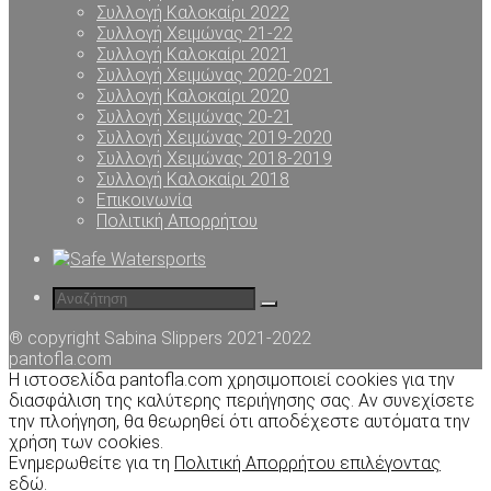
Συλλογή Καλοκαίρι 2022
Συλλογή Χειμώνας 21-22
Συλλογή Καλοκαίρι 2021
Συλλογή Χειμώνας 2020-2021
Συλλογή Καλοκαίρι 2020
Συλλογή Χειμώνας 20-21
Συλλογή Χειμώνας 2019-2020
Συλλογή Χειμώνας 2018-2019
Συλλογή Καλοκαίρι 2018
Επικοινωνία
Πολιτική Απορρήτου
® copyright Sabina Slippers 2021-2022
pantofla.com
Η ιστοσελίδα pantofla.com χρησιμοποιεί cookies για την
διασφάλιση της καλύτερης περιήγησης σας. Αν συνεχίσετε
την πλοήγηση, θα θεωρηθεί ότι αποδέχεστε αυτόματα την
χρήση των cookies.
Ενημερωθείτε για τη
Πολιτική Απορρήτου επιλέγοντας
εδώ
.