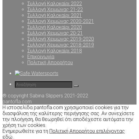
Συλλογή Καλοκαίρι 2022
Συλλογή Χειμώνας 21-22
Συλλογή Καλοκαίρι 2021
Συλλογή Χειμώνας 2020-2021
Συλλογή Καλοκαίρι 2020
Συλλογή Χειμώνας 20-21
Συλλογή Χειμώνας 2019-2020
Συλλογή Χειμώνας 2018-2019
Συλλογή Καλοκαίρι 2018
Επικοινωνία
Πολιτική Απορρήτου
® copyright Sabina Slippers 2021-2022
pantofla.com
Η ιστοσελίδα pantofla.com χρησιμοποιεί cookies για την
διασφάλιση της καλύτερης περιήγησης σας. Αν συνεχίσετε
την πλοήγηση, θα θεωρηθεί ότι αποδέχεστε αυτόματα την
χρήση των cookies.
Ενημερωθείτε για τη
Πολιτική Απορρήτου επιλέγοντας
εδώ
.